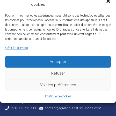
cookies
Pour offrir les meilleures expériences, nous utilisons des technologies telles que
les cookies pour stocker et/ou accéder aux informations des appareils. Le fait
BESOIN DE PLUS D'INFOS ? N' HÉSITEZ PAS À
de consentir à ces technologies nous permettra de traiter des données telles que
le comportement de navigation ou les ID uniques sur ce site. Le fait de ne pas
NOUS CONTACTER !
consentir ou de retirer son consentement peut avoir un effet négatif sur
certaines caractéristiques et fonctions.
Gérer les services
CONTACTEZ-NOUS
Accepter
Refuser
CONTACT
Voir les préférences
Résidence Dorret Carthage -Appt . E.1.6.C.1 -les jardins de
Politique de cookies
Carthage -Tunis
+216 53 715 500
contact@greenplanet-solutions.com