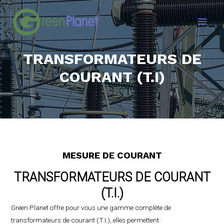
Main
Men
TRANSFORMATEURS DE
COURANT (T.I)
MESURE DE COURANT
TRANSFORMATEURS DE COURANT
(T.I.)
Green Planet offre pour vous une gamme complète de
transformateurs de courant (T.I.), elles permettent :