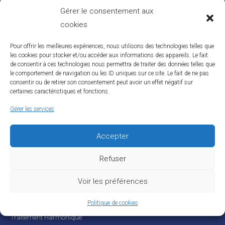
Carthage -Tunis
Gérer le consentement aux
+216 53 715 500
contact@greenplanet-solutions.com
cookies
Pour offrir les meilleures expériences, nous utilisons des technologies telles que
PRODUITS
les cookies pour stocker et/ou accéder aux informations des appareils. Le fait
de consentir à ces technologies nous permettra de traiter des données telles que
Filtre actif anti-harmoniques schaffner
le comportement de navigation ou les ID uniques sur ce site. Le fait de ne pas
consentir ou de retirer son consentement peut avoir un effet négatif sur
Filtre passif anti-harmoniques schaffner
certaines caractéristiques et fonctions.
Filtre actif harmonique Sinexcel
Gérer les services
Sinexcel P5 Serie SVG
Sinexcel P5 Serie Filtres Actifs
Accepter
Static var generator(SVG)
Batterie condensateur
Refuser
Analyseurs d’energie
Voir les préférences
SOLUTIONS
Politique de cookies
Traitement Harmonique