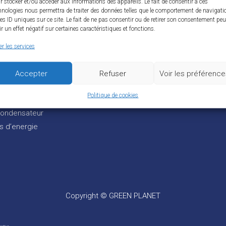
r stocker et/ou accéder aux informations des appareils. Le fait de consentir à ces
UITS
SOLUTIONS
hnologies nous permettra de traiter des données telles que le comportement de navigati
les ID uniques sur ce site. Le fait de ne pas consentir ou de retirer son consentement peu
ir un effet négatif sur certaines caractéristiques et fonctions.
if anti-harmoniques schaffner
Traitement Harmonique
ssif anti-harmoniques schaffner
compensation de l’énergie ré
er les services
tif harmonique Sinexcel
Solutions de management d’é
P5 Serie SVG
Campagne de mesure
Accepter
Refuser
Voir les préférenc
5 Serie Filtres Actifs
Politique de cookies
r generator(SVG)
condensateur
s d’energie
Copyright © GREEN PLANET