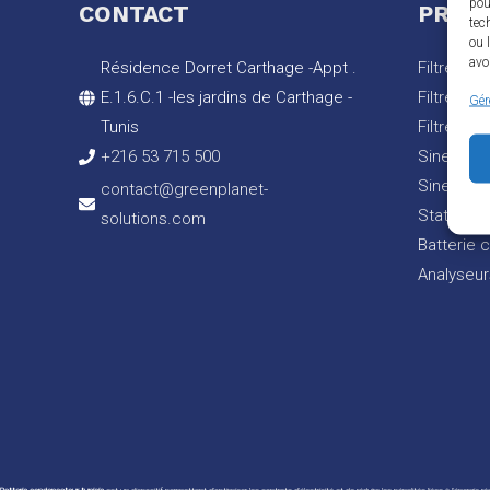
pou
CONTACT
PROD
tec
ou 
avo
Résidence Dorret Carthage -Appt .
Filtre act
E.1.6.C.1 -les jardins de Carthage -
Filtre pa
Gér
Tunis
Filtre ac
+216 53 715 500
Sinexcel 
Sinexcel P
contact@greenplanet-
Static va
solutions.com
Batterie 
Analyseur