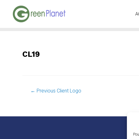
A
CL19
NAVIGATION
←
Previous Client Logo
DE
L’ARTICLE
Pou